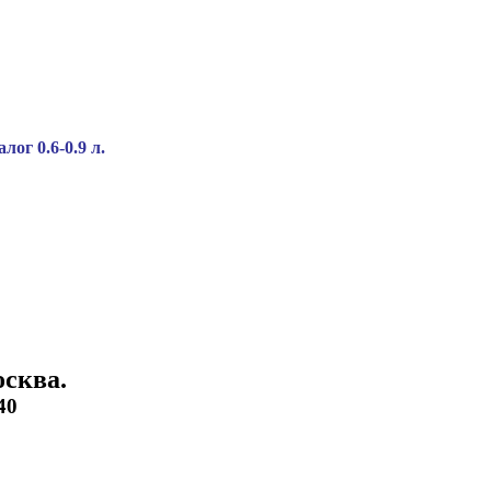
ог 0.6-0.9 л.
сква.
40