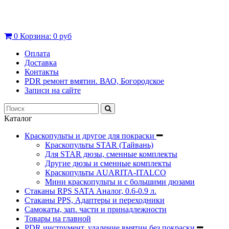
0
Корзина:
0 руб
Оплата
Доставка
Контакты
PDR ремонт вмятин. ВАО, Богородское
Записи на сайте
Каталог
Краскопульты и другое для покраски
Краскопульты STAR (Тайвань)
Для STAR дюзы, сменные комплекты
Другие дюзы и сменные комплекты
Краскопульты AUARITA-ITALCO
Мини краскопульты и с большими дюзами
Стаканы RPS SATA Аналог, 0.6-0.9 л.
Стаканы PPS, Адаптеры и переходники
Самокаты, зап. части и принадлежности
Товары на главной
PDR инструмент, удаление вмятин без покраски