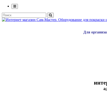
Для организа
инте
а