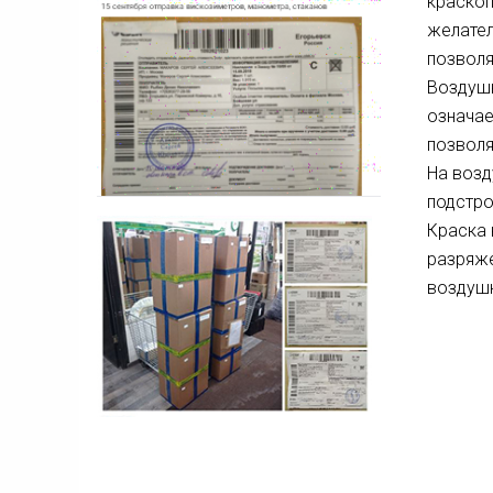
краскоп
желател
позволя
Воздушн
означае
позволя
На возд
подстро
Краска 
разряже
воздуш