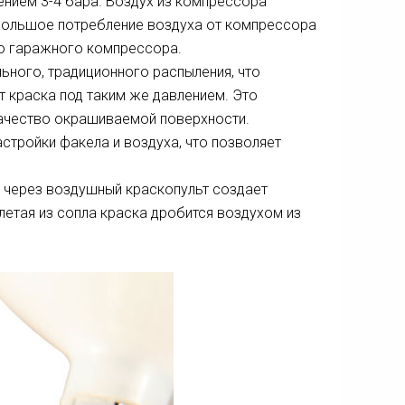
ением 3-4 бара. Воздух из компрессора
большое потребление воздуха от компрессора
го гаражного компрессора.
ьного, традиционного распыления, что
ит краска под таким же давлением. Это
качество окрашиваемой поверхности.
тройки факела и воздуха, что позволяет
я через воздушный краскопульт создает
летая из сопла краска дробится воздухом из