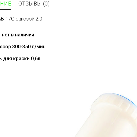
НИЕ
ОТЗЫВЫ (0)
 AB-17G с дюзой 2.0
 нет в наличии
ссор 300-350 л/мин
 для краски 0,6л
................................................................................................................