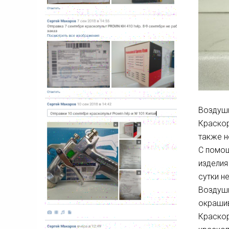
Воздушн
Краскор
также н
С помощ
изделия
сутки н
Воздушн
окрашив
Краскор