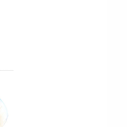
............