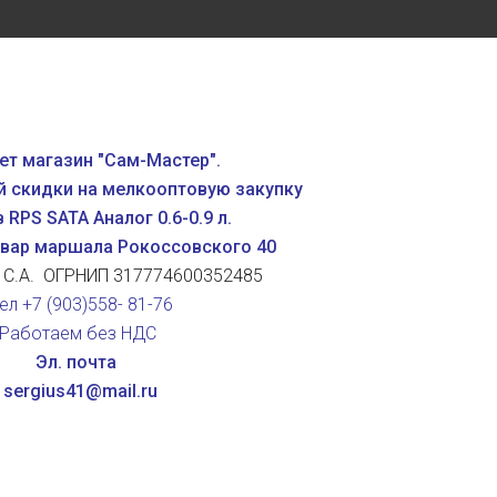
ет магазин "Сам-Мастер".
й скидки на мелкооптовую закупку
 RPS SATA Аналог 0.6-0.9 л.
ьвар маршала Рокоссовского 40
 С.А. ОГРНИП 317774600352485
ел +7 (903)558- 81-76
Работаем без НДС
Эл. почта
sergius41@mail.ru