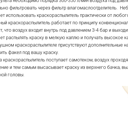
ульта необходимо порядка 300-350 л/мин воздуха под давл
ьно фильтровать через фильтр влагомаслоотделитель. Не
ет использовать краскораспылитель практически от любо
ый краскораспылитель работает по принципу конвенционал
т, что воздух входит внутрь под давлением 3-4 бар и выход
ет распылять краску в мелкую каплю и получать высокое 
ушном краскораспылителе присутствуют дополнительные нас
ить факел под вашу краску.
в краскораспылитель поступает самотеком, воздух проход
ние и тем самым высасывает краску из верхнего бачка, вы
ной головы.