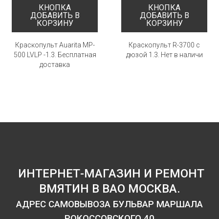
КНОПКА
КНОПКА
ДОБАВИТЬ В
ДОБАВИТЬ В
КОРЗИНУ
КОРЗИНУ
Краскопульт Auarita MP-
Краскопульт R-3700 c
500 LVLP -1.3. Бесплатная
дюзой 1.3. Нет в наличи
доставка
ИНТЕРНЕТ-МАГАЗИН И РЕМОНТ
ВМЯТИН В ВАО МОСКВА.
АДРЕС САМОВЫВОЗА БУЛЬВАР МАРШАЛА
РОКОССОВСКОГО 40