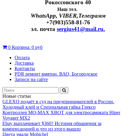
Рокоссовского 40
Наш тел.
WhatsApp, VIBER,Телеграмм
+7(903)558-81-76
эл. почта
sergius41@mail.ru.
0
Корзина:
0 руб
Оплата
Доставка
Контакты
PDR ремонт вмятин. ВАО, Богородское
Записи на сайте
Новые статьи
GLEXO подаёт в суд на предпринимателей в России.
Холодный клей и Специальная гайка Глексо
Контроллер MO-MAX XBOT для электросамоката Hiper
Voyager MX2
Ebay выплачивает $360? История обращения за
компенсациией и что из этого вышло
Цвета эмали Mobichel