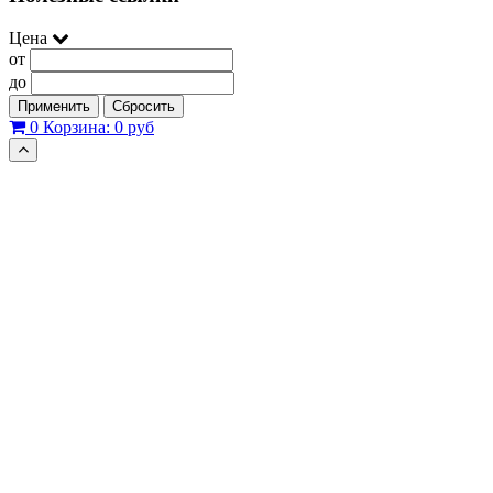
Цена
от
до
Применить
Сбросить
0
Корзина:
0 руб